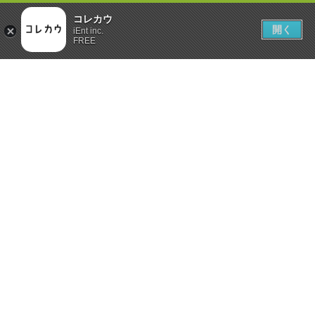
コレカウ
開く
iEnt inc.
FREE