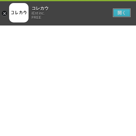
コレカウ
開く
iEnt inc.
FREE