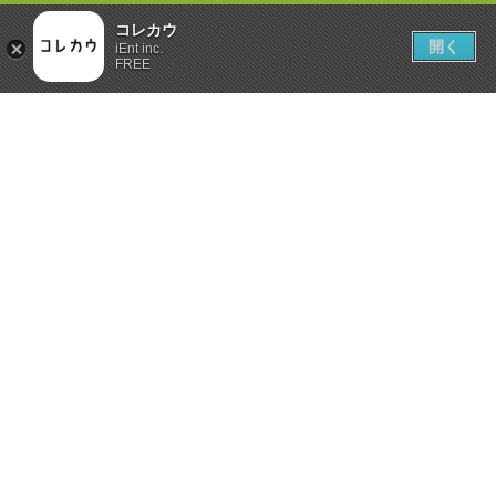
コレカウ
開く
iEnt inc.
FREE