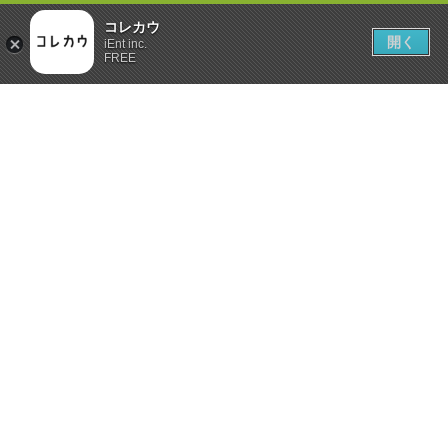
コレカウ
開く
iEnt inc.
FREE