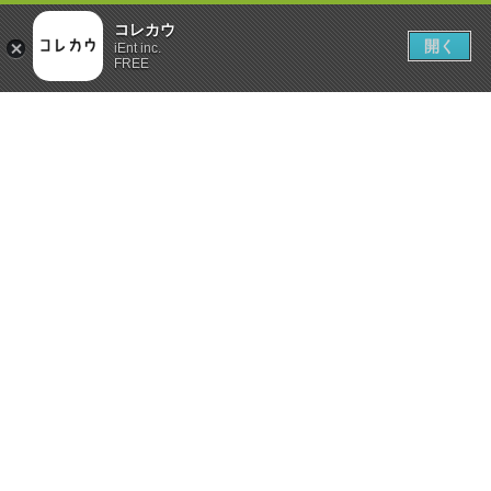
コレカウ
開く
iEnt inc.
FREE