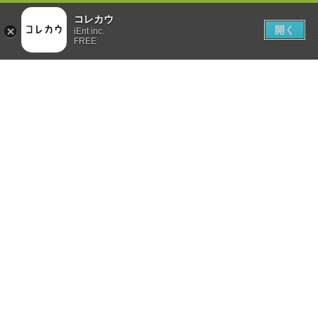
コレカウ
開く
iEnt inc.
FREE