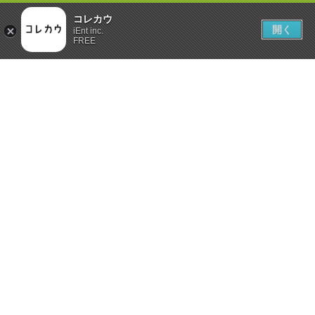
コレカウ
開く
iEnt inc.
FREE