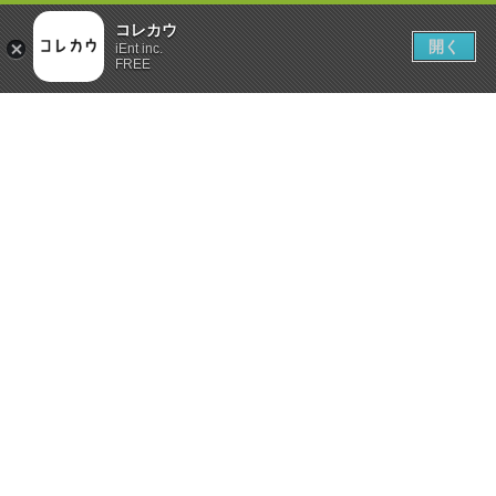
コレカウ
開く
iEnt inc.
FREE