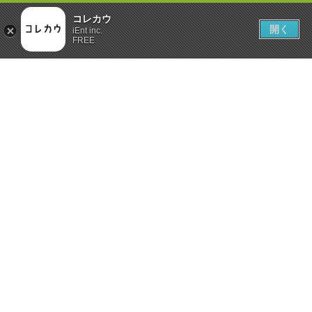
コレカウ
開く
iEnt inc.
FREE