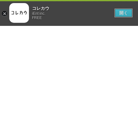
コレカウ
開く
iEnt inc.
FREE