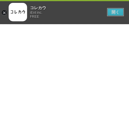
コレカウ
開く
iEnt inc.
FREE