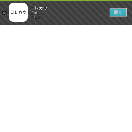
コレカウ
開く
iEnt inc.
FREE