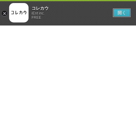
コレカウ
開く
iEnt inc.
FREE