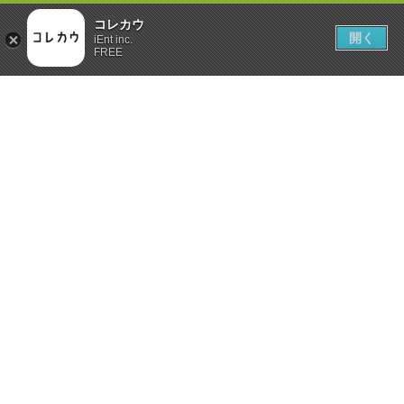
コレカウ
開く
iEnt inc.
FREE