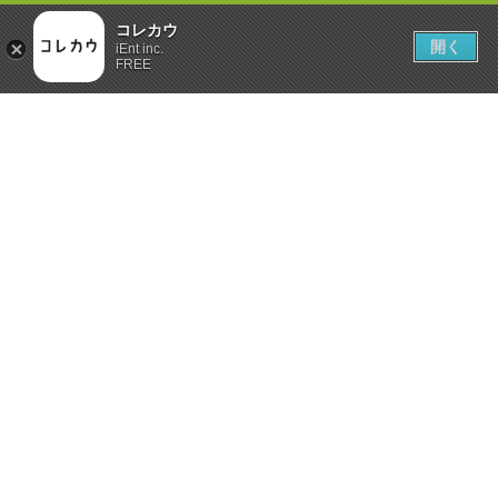
コレカウ
開く
iEnt inc.
FREE