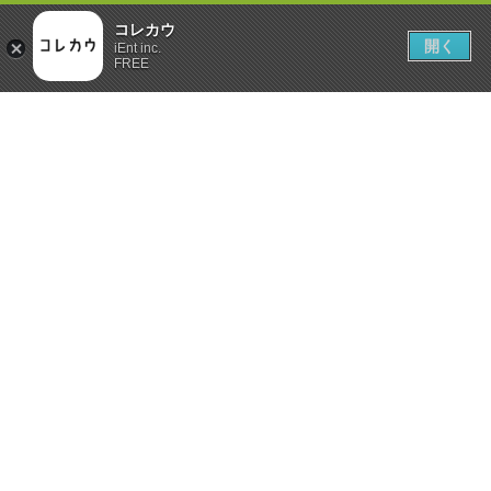
コレカウ
開く
iEnt inc.
FREE