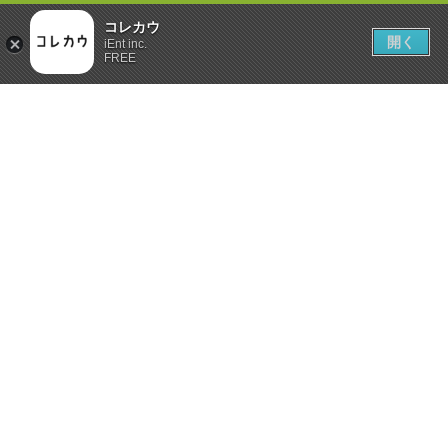
コレカウ
開く
iEnt inc.
FREE