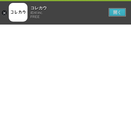
コレカウ
開く
iEnt inc.
FREE