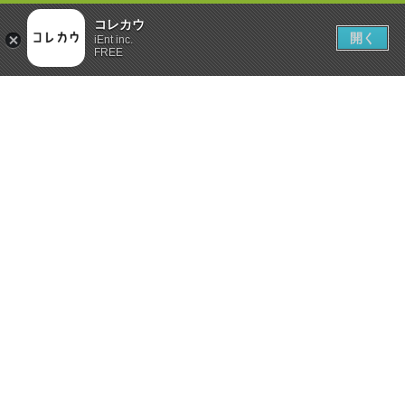
コレカウ
開く
iEnt inc.
FREE