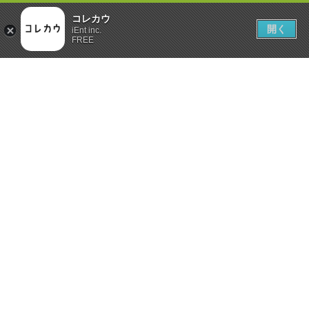
コレカウ
開く
iEnt inc.
FREE