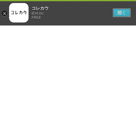
コレカウ
開く
iEnt inc.
FREE