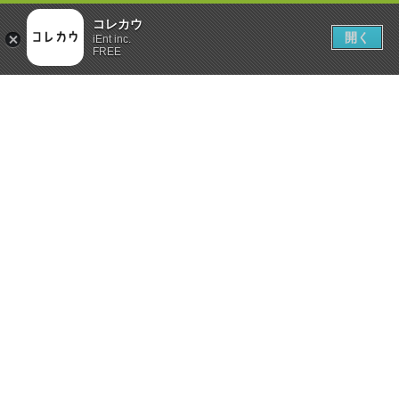
コレカウ
開く
iEnt inc.
FREE