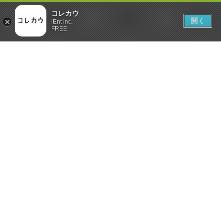
コレカウ
開く
iEnt inc.
FREE