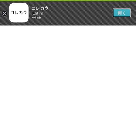
コレカウ
開く
iEnt inc.
FREE