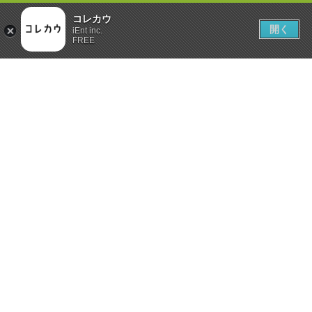
コレカウ
開く
iEnt inc.
FREE