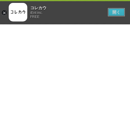
コレカウ
開く
iEnt inc.
FREE