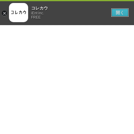
コレカウ
開く
iEnt inc.
FREE