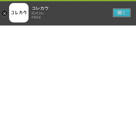
コレカウ
開く
iEnt inc.
FREE