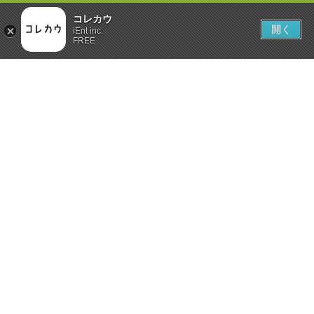
コレカウ
開く
iEnt inc.
FREE