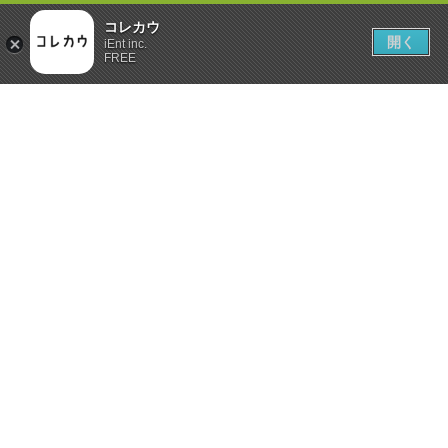
コレカウ
開く
iEnt inc.
FREE