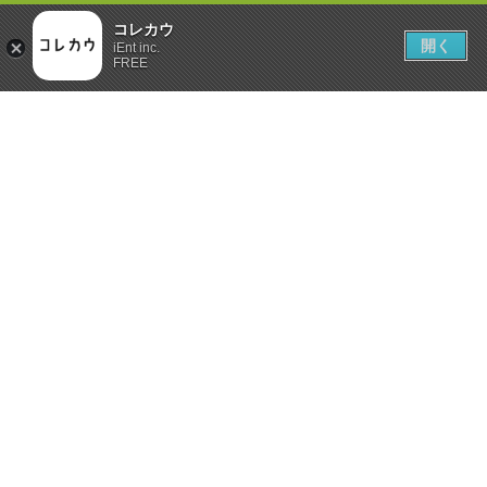
コレカウ
開く
iEnt inc.
FREE