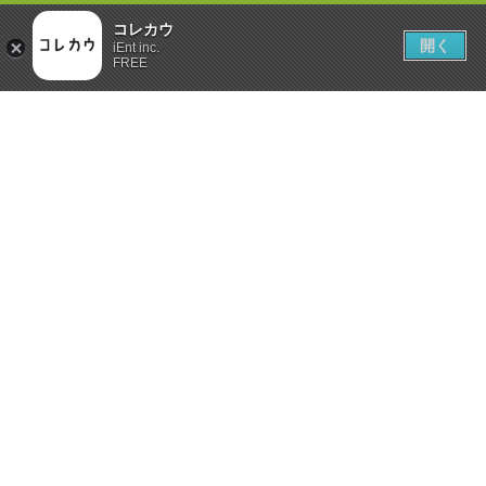
コレカウ
開く
iEnt inc.
FREE