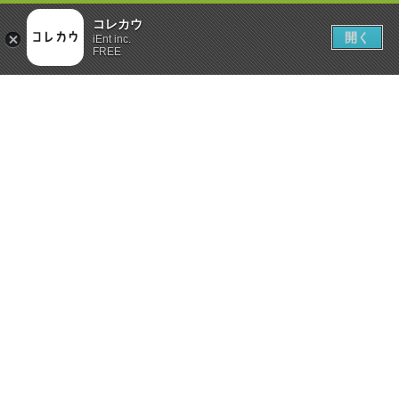
コレカウ
開く
iEnt inc.
FREE