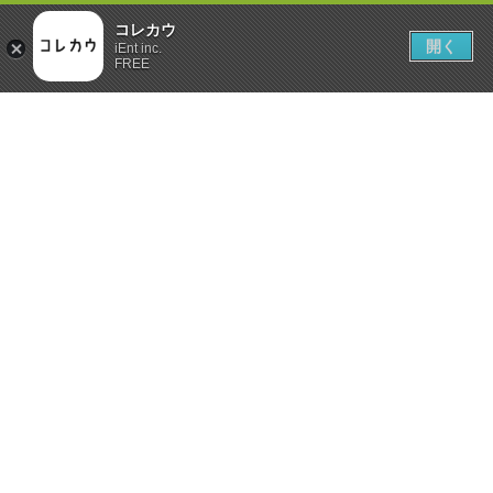
コレカウ
開く
iEnt inc.
FREE