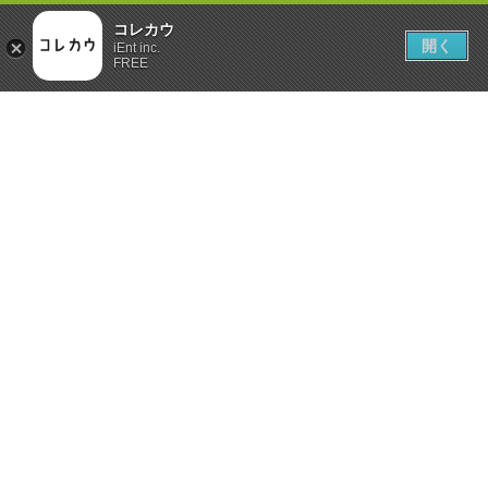
コレカウ
開く
iEnt inc.
FREE