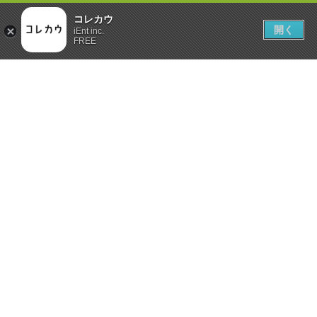
コレカウ
開く
iEnt inc.
FREE