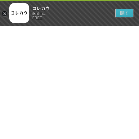
コレカウ
開く
iEnt inc.
FREE