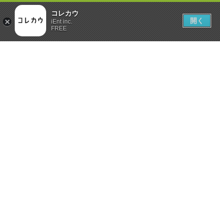
コレカウ
開く
iEnt inc.
FREE