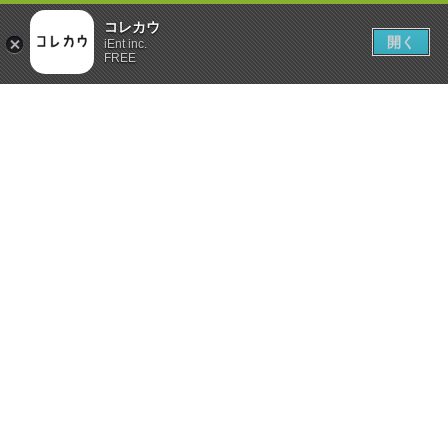
コレカウ
開く
iEnt inc.
FREE