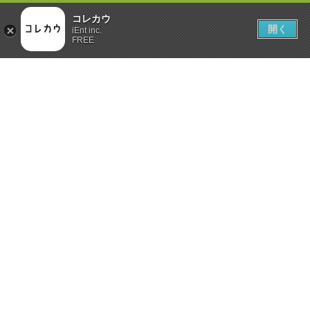
コレカウ
開く
iEnt inc.
FREE