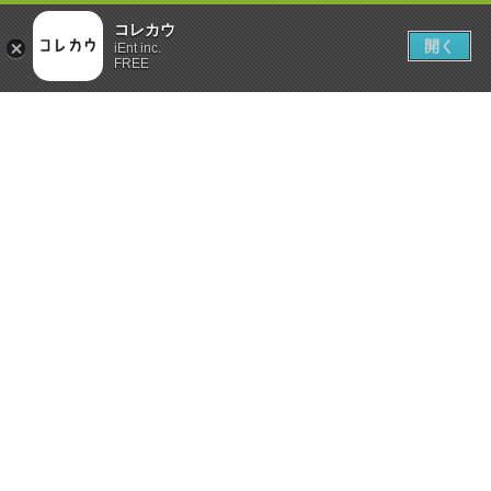
コレカウ
開く
iEnt inc.
FREE