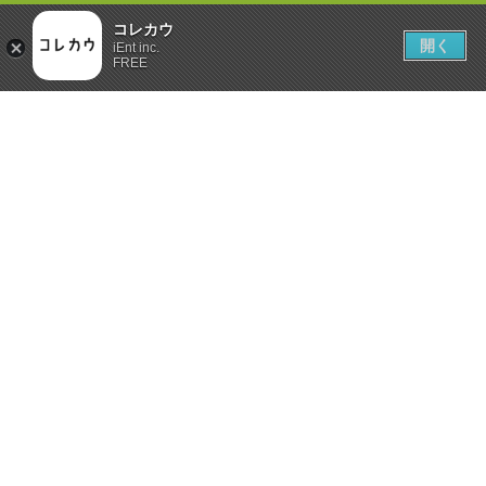
コレカウ
開く
iEnt inc.
FREE