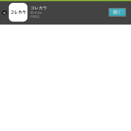
コレカウ
開く
iEnt inc.
FREE