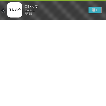
コレカウ
開く
iEnt inc.
FREE