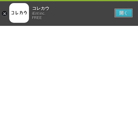
コレカウ
開く
iEnt inc.
FREE