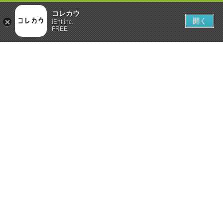
コレカウ
開く
iEnt inc.
FREE