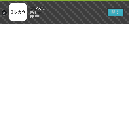
コレカウ
開く
iEnt inc.
FREE