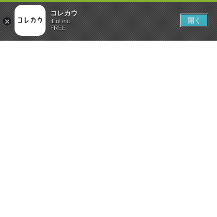
コレカウ
開く
iEnt inc.
FREE