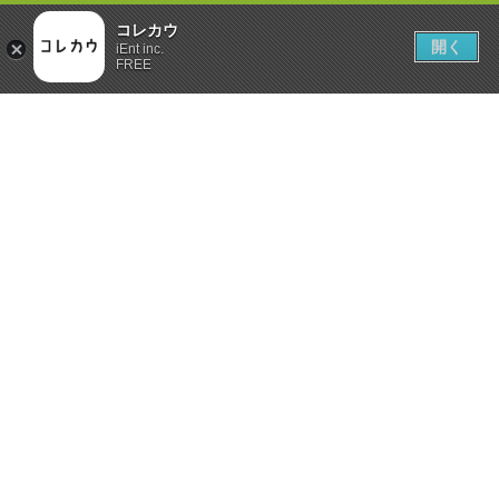
コレカウ
開く
iEnt inc.
FREE