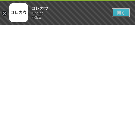
コレカウ
開く
iEnt inc.
FREE